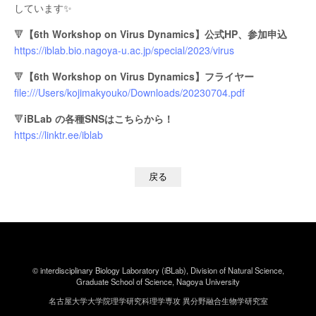
しています✨
🔻
【6th Workshop on Virus Dynamics】公式HP、参加申込
https://iblab.bio.nagoya-u.ac.jp/special/2023/virus
🔻
【6th Workshop on Virus Dynamics】フライヤー
file:///Users/kojimakyouko/Downloads/20230704.pdf
🔻
iBLab の各種SNSはこちらから！
https://linktr.ee/iblab
戻る
© interdisciplinary Biology Laboratory (iBLab),
Division of Natural Science,
Graduate School of Science,
Nagoya University
名古屋大学大学院理学研究科理学専攻
異分野融合生物学研究室