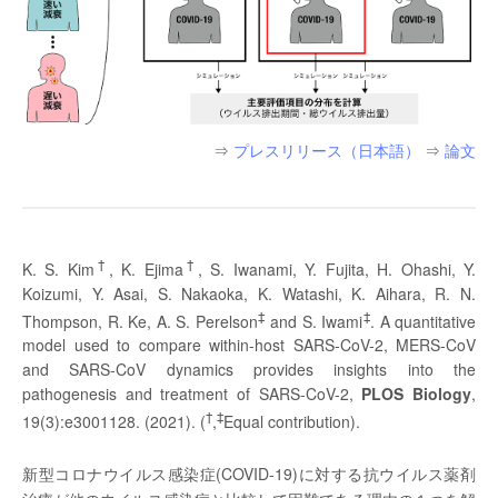
⇒
プレスリリース（日本語）
⇒
論文
†
†
K. S. Kim
, K. Ejima
, S. Iwanami, Y. Fujita, H. Ohashi, Y.
Koizumi, Y. Asai, S. Nakaoka, K. Watashi, K. Aihara, R. N.
‡
‡
Thompson, R. Ke, A. S. Perelson
and S. Iwami
. A quantitative
model used to compare within-host SARS-CoV-2, MERS-CoV
and SARS-CoV dynamics provides insights into the
pathogenesis and treatment of SARS-CoV-2,
PLOS Biology
,
†
‡
19(3):e3001128. (2021). (
,
Equal contribution).
新型コロナウイルス感染症(COVID-19)に対する抗ウイルス薬剤