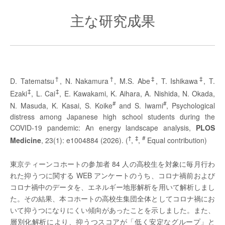
主な研究成果
†
†
‡
‡
D. Tatematsu
, N. Nakamura
, M.S. Abe
, T. Ishikawa
, T.
‡
‡
Ezaki
, L. Cai
, E. Kawakami, K. Aihara, A. Nishida, N. Okada,
#
#
N. Masuda, K. Kasai, S. Koike
and S. Iwami
, Psychological
distress among Japanese high school students during the
COVID-19 pandemic: An energy landscape analysis,
PLOS
†
‡
#
Medicine
, 23(1): e1004884 (2026). (
,
,
Equal contribution)
東京ティーンコホートの参加者 84 人の高校生を対象に毎月行わ
れた抑うつに関する WEB アンケートのうち、コロナ禍前および
コロナ禍中のデータを、エネルギー地形解析を用いて解析しまし
た。その結果、本コホートの高校生集団全体としてコロナ禍にお
いて抑うつになりにくい傾向があったことを示しました。また、
層別化解析により、抑うつスコアが「低く安定なグループ」と