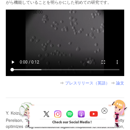
がら機能していることを明らかにした初めての研究です。
⇒
プレスリリース（英語）
⇒
論文
Y. Koizumi, H. Ohashi, S. Nakajima, Y. Tanaka, T. Wakita, AS.
†
†
Perelson, *S. Iwami
, *K. Watashi
. Quantifying antiviral activity
optimizes drug combinations against hepatitis C virus infection,