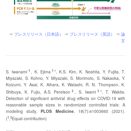
⇒
プレスリリース（日本語）
⇒
プレスリリース（英語）
⇒
論
文
†
†
S. Iwanami
, K. Ejima
*, K.S. Kim, K. Noshita, Y. Fujita, T.
Miyazaki, S. Kohno, Y. Miyazaki, S. Morimoto, S. Nakaoka, Y.
Koizumi, Y. Asai, K. Aihara, K. Watashi, R. N. Thompson, K.
‡
‡
Shibuya, K. Fujiu, A.S. Perelson
, S. Iwami
*, T. Wakita.
Detection of significant antiviral drug effects on COVID-19 with
reasonable sample sizes in randomized controlled trials: A
modeling study,
PLOS Medicine
, 18(7):e1003660 (2021).
†
‡
(
,
Equal contribution)