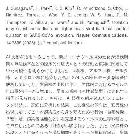
†
†
†
J. Sunagawa
, H. Park
, K. S. Kim
, R. Komorizono, S. Choi, L.
Ramírez. Torres, J. Woo, Y. D. Jeong, W. S. Hart, R. N.
#
#
Thompson, K. Aihara, S. Iwami
and R. Yamaguchi
. Isolation
may select for earlier and higher peak viral load but shorter
duration in SARS-CoV-2 evolution,
Nature Communications
,
†
#
14:7395 (2023). (
,
Equal contribution)
AI 技術を活用することで、新型コロナウイルスの進化が潜伏期
間や無症候率などの臨床的な症状やヒトの行動と複雑に関連して
いた可能性を明らかにしました。武漢株、アルファ株、デルタ
株、オミクロン株に感染した合計 274 人の臨床データを順番に
解析していくと、変異株の出現に伴い、生体内におけるウイルス
排出量のピークは増加し、早まる傾向（急性感染型）に進化する
様子が見られました。さらに、AI 技術を組み込んだシミュレー
タを開発し、詳細に分析した結果、この進化の傾向は、変異株の
出現に応じてヒトが感染症から身を守るための行動（自宅待機、
３密回避、感染者隔離など）を克服するウイルスの生存戦略とし
て成立したものである可能性が示唆されました。また、変異株の
出現とともに短くなった潜伏期間や高くなった無症候率も、変異