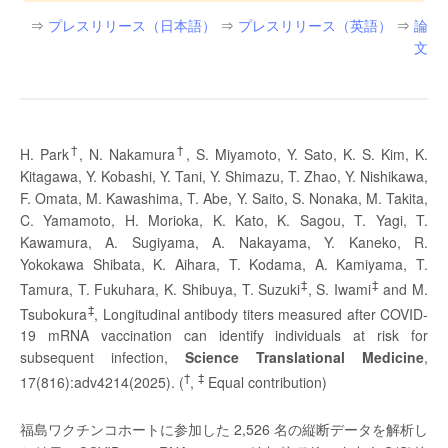
⇒
プレスリリース（日本語）
⇒
プレスリリース（英語）
⇒
論
文
†
†
H. Park
, N. Nakamura
, S. Miyamoto, Y. Sato, K. S. Kim, K.
Kitagawa, Y. Kobashi, Y. Tani, Y. Shimazu, T. Zhao, Y. Nishikawa,
F. Omata, M. Kawashima, T. Abe, Y. Saito, S. Nonaka, M. Takita,
C. Yamamoto, H. Morioka, K. Kato, K. Sagou, T. Yagi, T.
Kawamura, A. Sugiyama, A. Nakayama, Y. Kaneko, R.
Yokokawa Shibata, K. Aihara, T. Kodama, A. Kamiyama, T.
‡
‡
Tamura, T. Fukuhara, K. Shibuya, T. Suzuki
, S. Iwami
and M.
‡
Tsubokura
, Longitudinal antibody titers measured after COVID-
19 mRNA vaccination can identify individuals at risk for
subsequent infection,
Science Translational Medicine
,
†
‡
17(816):adv4214(2025). (
,
Equal contribution)
福島ワクチンコホートに参加した 2,526 名の縦断データを解析し