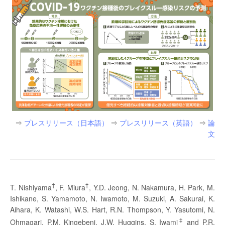
⇒
プレスリリース（日本語）
⇒
プレスリリース（英語）
⇒
論
文
†
†
T. Nishiyama
, F. Miura
, Y.D. Jeong, N. Nakamura, H. Park, M.
Ishikane, S. Yamamoto, N. Iwamoto, M. Suzuki, A. Sakurai, K.
Aihara, K. Watashi, W.S. Hart, R.N. Thompson, Y. Yasutomi, N.
‡
Ohmagari, P.M. Kingebeni, J.W. Huggins, S. Iwami
and P.R.