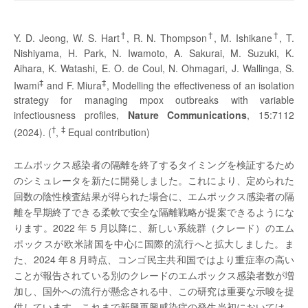
†
†
†
Y. D. Jeong, W. S. Hart
, R. N. Thompson
, M. Ishikane
, T.
Nishiyama, H. Park, N. Iwamoto, A. Sakurai, M. Suzuki, K.
Aihara, K. Watashi, E. O. de Coul, N. Ohmagari, J. Wallinga, S.
‡
‡
Iwami
and F. Miura
, Modelling the effectiveness of an isolation
strategy for managing mpox outbreaks with variable
infectiousness profiles,
Nature Communications
, 15:7112
†
‡
(2024). (
,
Equal contribution)
エムポックス感染者の隔離を終了するタイミングを検証するため
のシミュレータを新たに開発しました。これにより、定められた
回数の陰性検査結果が得られた場合に、エムポックス感染者の隔
離を早期終了できる柔軟で安全な隔離戦略が提案できるようにな
ります。2022 年 5 月以降に、新しい系統群（クレード）のエム
ポックスが欧米諸国を中心に国際的流行へと拡大しました。ま
た、2024 年８月時点、コンゴ民主共和国ではより重症率の高い
ことが報告されている別のクレードのエムポックス感染者数が増
加し、国外への流行が懸念される中、この研究は重要な示唆を提
供しています。これまで新興再興感染症の発生当初においては、