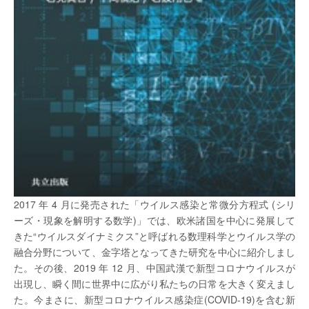
2017 年 4 月に発売された「ウイルス感染と常微分方程式 (シリ
ーズ・現象を解明する数学)」では、欧米諸国を中心に発展して
きた“ウイルスダイナミクス”と呼ばれる数理科学とウイルス学の
融合分野について、金字塔となってきた研究を中心に紹介しまし
た。その後、2019 年 12 月、中国武漢で新型コロナウイルスが
出現し、瞬く間に世界中に広がり私たちの日常を大きく変えまし
た。今まさに、新型コロナウイルス感染症(COVID-19)を含む新