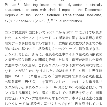
‡
Pittman
, Modeling lesion transition dynamics to clinically
characterize patients with clade I mpox in the Democratic
Republic of the Congo,
Science Translational Medicine
,
†
‡
17(805): eads4773 (2025). (
,
Equal contribution)
コンゴ民主共和国において 2007 年から 2011 年にかけて収集さ
れた、エムポックス（クレード Ia）感染者に関する大規模な観察
研究データを数理モデルで解析し、皮膚病変の数や消失までの期
間の違いに基づいて、感染者を 2 つのグループに層別化できるこ
とを示しました。さらに、各患者の血中ウイルス量の経時的変化
と病変の消失時間との関係を分析した結果、病変が出現した時点
の血中ウイルス量が、これら 2 グループを予測する有用な指標と
なることが明らかになりました。2024 年 8 月 14 日、世界保健
機関（WHO）は 2 度目となる「国際的に懸念される公衆衛生上
の緊急事態（PHEIC）」を宣言しました。これは、より重篤化リ
スクが高いとされるクレード I（Ia および Ib）の感染者数が、コ
ンゴ民主共和国を中心に増加・拡大している現状を受けて、国際
的な流行リスクへの警鐘を鳴らすものです。本研究は過去に発生
したクレード Ia 感染例に基づくものですが、現在流行している