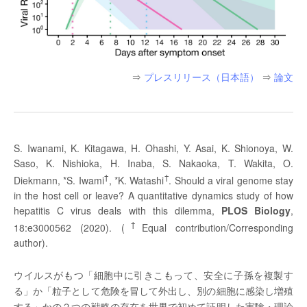
⇒
プレスリリース（日本語）
⇒
論文
S. Iwanami, K. Kitagawa, H. Ohashi, Y. Asai, K. Shionoya, W.
Saso, K. Nishioka, H. Inaba, S. Nakaoka, T. Wakita, O.
†
†
Diekmann, *S. Iwami
, *K. Watashi
. Should a viral genome stay
in the host cell or leave? A quantitative dynamics study of how
hepatitis C virus deals with this dilemma,
PLOS Biology
,
†
18:e3000562 (2020). (
Equal contribution/Corresponding
author).
ウイルスがもつ「細胞中に引きこもって、安全に子孫を複製す
る」か「粒子として危険を冒して外出し、別の細胞に感染し増殖
する」かの２つの戦略の存在を世界で初めて証明した実験・理論