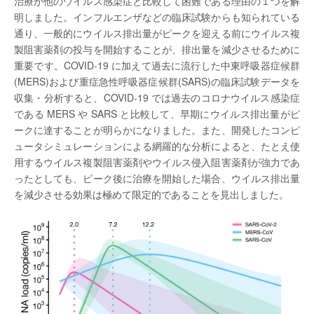
治療が他のウイルス感染症と比較して困難である理由の１つを解
明しました。インフルエンザなどの臨床試験からも知られている
通り、一般的にウイルス排出量がピークを迎える前にウイルス複
製阻害薬剤の投与を開始することが、排出量を減少させるために
重要です。COVID-19 に加えて過去に流行した中東呼吸器症候群
(MERS)および重症急性呼吸器症候群(SARS)の臨床試験データを
収集・分析すると、COVID-19 では過去のコロナウイルス感染症
である MERS や SARS と比較して、早期にウイルス排出量がピ
ークに達することが明らかになりました。また、開発したコンピ
ュータシミュレーションによる網羅的な分析によると、たとえ使
用するウイルス複製阻害薬剤やウイルス侵入阻害薬剤が強力であ
ったとしても、ピーク後に治療を開始した場合、ウイルス排出量
を減少させる効果は極めて限定的であることを見出しました。