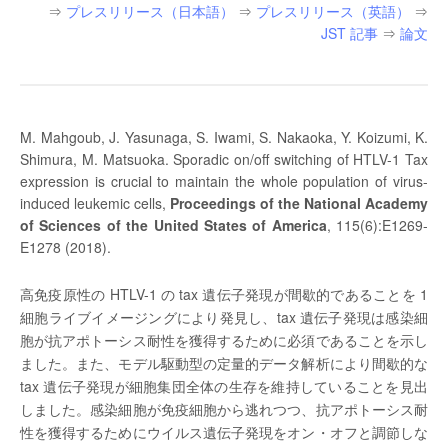
⇒
プレスリリース（日本語）
⇒
プレスリリース（英語）
⇒
JST 記事
⇒
論文
M. Mahgoub, J. Yasunaga, S. Iwami, S. Nakaoka, Y. Koizumi, K.
Shimura, M. Matsuoka. Sporadic on/off switching of HTLV-1 Tax
expression is crucial to maintain the whole population of virus-
induced leukemic cells,
Proceedings of the National Academy
of Sciences of the United States of America
, 115(6):E1269-
E1278 (2018).
高免疫原性の HTLV-1 の tax 遺伝子発現が間歇的であることを 1
細胞ライブイメージングにより発見し、tax 遺伝子発現は感染細
胞が抗アポトーシス耐性を獲得するために必須であることを示し
ました。また、モデル駆動型の定量的データ解析により間歇的な
tax 遺伝子発現が細胞集団全体の生存を維持していることを見出
しました。感染細胞が免疫細胞から逃れつつ、抗アポトーシス耐
性を獲得するためにウイルス遺伝子発現をオン・オフと調節しな