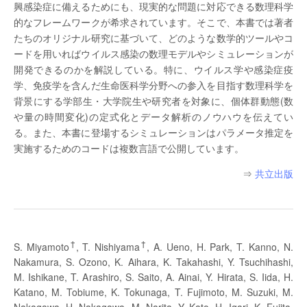
興感染症に備えるためにも、現実的な問題に対応できる数理科学
的なフレームワークが希求されています。そこで、本書では著者
たちのオリジナル研究に基づいて、どのような数学的ツールやコ
ードを用いればウイルス感染の数理モデルやシミュレーションが
開発できるのかを解説している。特に、ウイルス学や感染症疫
学、免疫学を含んだ生命医科学分野への参入を目指す数理科学を
背景にする学部生・大学院生や研究者を対象に、個体群動態(数
や量の時間変化)の定式化とデータ解析のノウハウを伝えてい
る。また、本書に登場するシミュレーションはパラメータ推定を
実施するためのコードは複数言語で公開しています。
⇒
共立出版
†
†
S. Miyamoto
, T. Nishiyama
, A. Ueno, H. Park, T. Kanno, N.
Nakamura, S. Ozono, K. Aihara, K. Takahashi, Y. Tsuchihashi,
M. Ishikane, T. Arashiro, S. Saito, A. Ainai, Y. Hirata, S. Iida, H.
Katano, M. Tobiume, K. Tokunaga, T. Fujimoto, M. Suzuki, M.