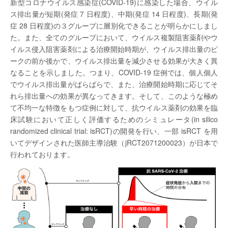
新型コロナウイルス感染症(COVID-19)に感染した場合、ウイル
ス排出量が短期(発症 7 日程度)、中期(発症 14 日程度)、長期(発
症 28 日程度)の３グループに層別化できることが明らかにしまし
た。また、全てのグループにおいて、ウイルス複製阻害薬剤やウ
イルス侵入阻害薬剤による治療開始時期が、ウイルス排出量のピ
ークの前か後かで、ウイルス排出量を減少させる効果が大きく異
なることを示しました。つまり、COVID-19 症例では、個人個人
でウイルス排出量がばらばらで、また、治療開始時期に応じてそ
れら排出量への効果が異なってきます。そして、このような極め
て不均一な特徴をもつ症例に対して、抗ウイルス薬剤の効果を臨
床試験において正しく評価するためのシミュレータ(in silico
randomized clinical trial: isRCT)の開発を行い、一部 isRCT を用
いてデザインされた医師主導治験（jRCT2071200023）が日本で
行われております。