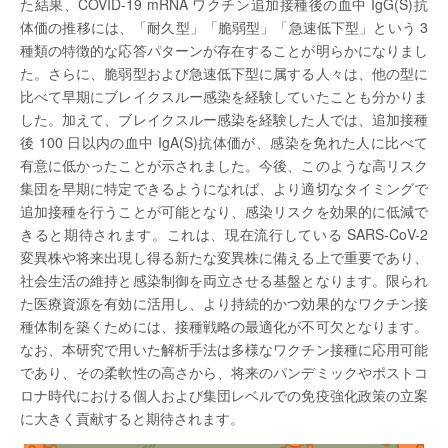
た結果、COVID-19 mRNA ワクチン追加接種後の血中 IgG(S)抗
体価の推移には、「耐久型」「脆弱型」「急速低下型」という 3
種類の特徴的な応答パターンが存在することが明らかになりまし
た。さらに、脆弱型および急速低下型に属する人々は、他の型に
比べて早期にブレイクスルー感染を経験していたことも分かりま
した。加えて、ブレイクスルー感染を経験した人では、追加接種
後 100 日以内の血中 IgA(S)抗体価が、感染を免れた人に比べて
有意に低かったことが示されました。今後、このような高リスク
集団を早期に特定できるようになれば、より適切なタイミングで
追加接種を行うことが可能となり、感染リスクを効果的に低減で
きると期待されます。これは、現在流行している SARS-CoV-2
変異株や将来出現し得る新たな変異株に備える上で重要であり、
社会生活の維持と感染制御を両立させる基盤となります。限られ
た医療資源を有効に活用し、より持続的かつ効果的なワクチン接
種体制を築くためには、接種戦略の最適化が不可欠となります。
なお、本研究で用いた解析手法は多様なワクチン接種に応用可能
であり、その柔軟性の高さから、将来のパンデミックやポストコ
ロナ時代における個人および集団レベルでの免疫強化政策の立案
に大きく貢献すると期待されます。