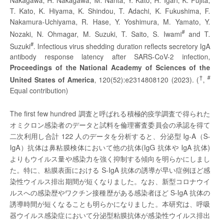
Nakagawa, H. Nakagawa, M. Narita, Y. Kato, H. Igari, K. Fujita,
T. Kato, K. Hiyama, K. Shindou, T. Adachi, K. Fukushima, F.
Nakamura-Uchiyama, R. Hase, Y. Yoshimura, M. Yamato, Y.
#
Nozaki, N. Ohmagar, M. Suzuki, T. Saito, S. Iwami
and T.
#
Suzuki
. Infectious virus shedding duration reflects secretory IgA
antibody response latency after SARS-CoV-2 infection,
Proceedings of the National Academy of Sciences of the
†
#
United States of America
, 120(52):e2314808120 (2023). (
,
Equal contribution)
The first few hundred 調査と呼ばれる積極的疫学調査で得られた
オミクロン感染者のデータと試料を倫理審査委員会の承認を得て
二次利用し合計 122 人のデータを分析すると、分泌型 Ig-A（S-
IgA）抗体は鼻粘膜検体において他の抗体(IgG 抗体や IgA 抗体)
よりもウイルス量や感染力を強く抑制する傾向を明らかにしまし
た。特に、粘膜表面における S-IgA 抗体の誘導が早い症例ほど感
染性ウイルス排出期間が短くなりました。なお、新型コロナウイ
ルスへの感染歴やワクチン接種歴がある感染者ほど S-IgA 抗体の
誘導時間が短くなることも明らかになりました。本研究は、呼吸
器ウイルス感染症において分泌型粘膜抗体が感染性ウイルス排出