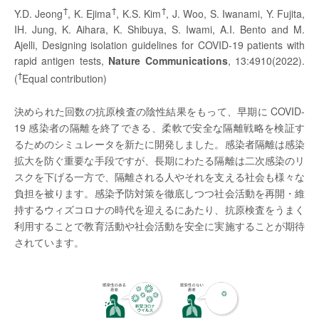
†
†
†
Y.D. Jeong
, K. Ejima
, K.S. Kim
, J. Woo, S. Iwanami, Y. Fujita,
IH. Jung, K. Aihara, K. Shibuya, S. Iwami, A.I. Bento and M.
Ajelli, Designing isolation guidelines for COVID-19 patients with
rapid antigen tests,
Nature Communications
, 13:4910(2022).
†
(
Equal contribution)
決められた回数の抗原検査の陰性結果をもって、早期に COVID-
19 感染者の隔離を終了できる、柔軟で安全な隔離戦略を検証す
るためのシミュレータを新たに開発しました。感染者隔離は感染
拡大を防ぐ重要な手段ですが、長期にわたる隔離は二次感染のリ
スクを下げる一方で、隔離される人やそれを支える社会も様々な
負担を被ります。感染予防対策を徹底しつつ社会活動を再開・維
持するウィズコロナの時代を迎えるにあたり、抗原検査をうまく
利用することで教育活動や社会活動を安全に実施することが期待
されています。