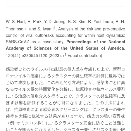
W. S. Hart, H. Park, Y. D. Jeong, K. S. Kim, R. Yoshimura, R. N.
†
†
Thompson
and S. Iwami
, Analysis of the risk and pre-emptive
control of viral outbreaks accounting for within-host dynamics:
SARS-CoV-2 as a case study,
Proceedings of the National
Academy of Sciences of the United States of America
,
†
120(41):e2305451120 (2023). (
Equal contribution)
感染者ごとのウイルス排出動態の個人差を考慮した上で、新型コ
ロナウイルス感染によるクラスターの発生確率の計算に世界では
じめて成功しました。この画期的な方法により、感染者ごとに異
なるウイルス量の時間変化を分析し、抗原検査や抗ウイルス薬剤
による治療の個別介入を行うことで、クラスターの発生確率に及
ぼす影響を評価することが可能になりました。この手法によれ
ば、抗原検査による感染者スクリーニングは、クラスターの発生
確率を大幅に低減する効果がありますが、感染力の強い変異株
（例: オミクロン株）によるクラスターを完全に防ぐことは難し
いことが明らかになりました。クラスター発生のリスクを最小限