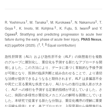
†
†
†
‡
R. Yoshimura
, M. Tanaka
, M. Kurokawa
, N. Nakamura
, T.
‡
‡
§
Goya
, K. Imoto, M. Kohjima
, K. Fujiu, S. Iwami
and Y.
§
Ogawa
, Stratifying and predicting progression to acute liver
failure during the early phase of acute liver injury,
PNAS Nexus
,
†
‡
§
4(2):pgaf004 (2025). (
,
,
Equal contribution)
急性肝障害（ALI）および急性肝不全（ALF）の病態進行を複数
のグループに層別化し、重症化を予測する新たなアプローチを開
発しました。この方法により、データに基づく客観的な予後予測
が可能となり、医師の臨床判断と組み合わせることで、より適切
な治療が提供できるようなると期待されます。ALF は多臓器不全
や死亡に至る重篤な疾患であり、ALI からの進行は個人差が大き
く、ALF への移行を予測する定量的指標が不足していました。さ
らに、病因の多様性が重症化メカニズムの解明を困難にしていま
した。本研究で提案する新たな分類は、重症化機序の理解に重要
な示唆を提供します。本アプローチは、入院早期から病態進行を