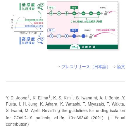
⇒
プレスリリース（日本語）
⇒
論文
†
†
†
Y. D. Jeong
, K. Ejima
, K. S. Kim
, S. Iwanami, A. I. Bento, Y.
Fujita, I. H. Jung, K. Aihara, K. Watashi, T. Miyazaki, T. Wakita,
S. Iwami, M. Ajelli. Revisiting the guidelines for ending isolation
†
for COVID-19 patients,
eLife
, 10:e69340 (2021). (
Equal
contribution)