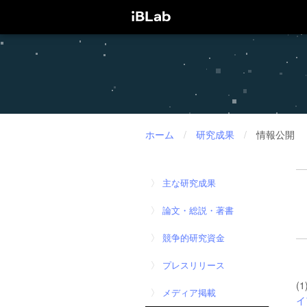
ホーム
/
研究成果
/
情報公開
主な研究成果
論文・総説・著書
競争的研究資金
プレスリリース
(
メディア掲載
イ