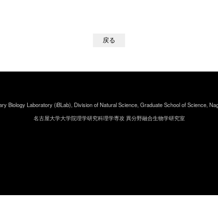
戻る
nary Biology Laboratory (iBLab),
Division of Natural Science,
Graduate School of Science,
Nag
名古屋大学大学院理学研究科理学専攻
異分野融合生物学研究室