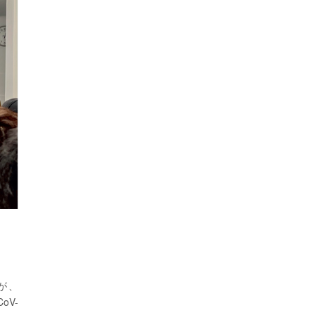
が、
CoV-