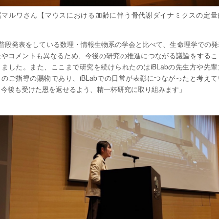
尾マルワさん【マウスにおける加齢に伴う骨代謝ダイナミクスの定量
】
️「普段発表をしている数理・情報生物系の学会と比べて、生命理学での発
疑やコメントも異なるため、今後の研究の推進につながる議論をするこ
きました。また、ここまで研究を続けられたのはiBLabの先生方や先輩
々のご指導の賜物であり、iBLabでの日常が表彰につながったと考えて
。今後も受けた恩を返せるよう、精一杯研究に取り組みます」