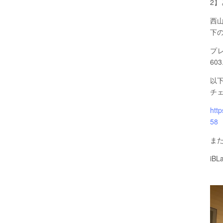
2
西山さ
下
プレス
603
以
チ
htt
58
ま
iB