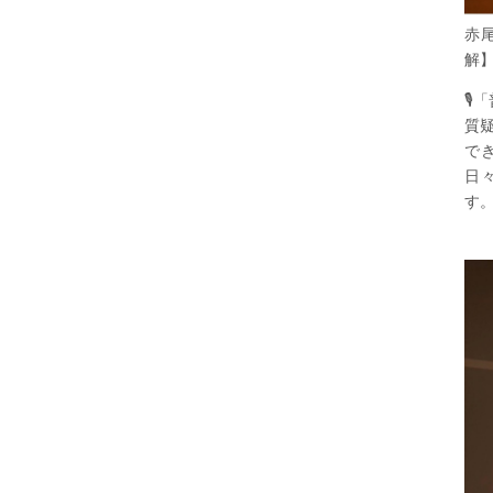
赤
解

質
で
日
す