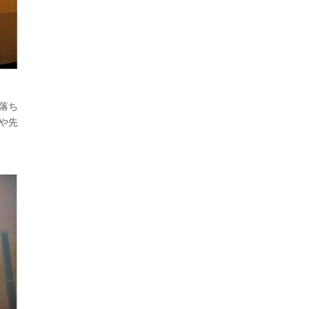
落ち
や先