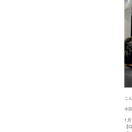
こ
今
1
【Qu