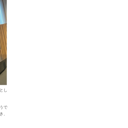
とし
うで
き、
」