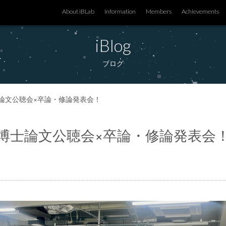
About iBLab
Information
Members
Achievements
iBlog
ブログ
論文公聴会×卒論・修論発表会！
博士論文公聴会×卒論・修論発表会