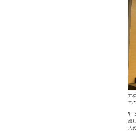
立
て

嬉
大