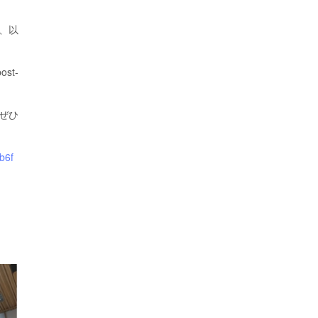
）は、以
ost-
ぜひ
b6f