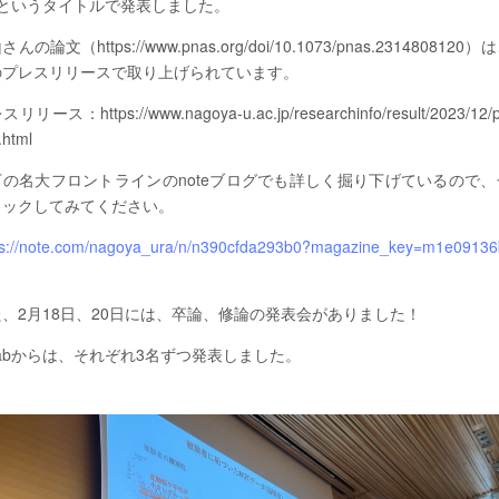
】というタイトルで発表しました。
んの論文（https://www.pnas.org/doi/10.1073/pnas.2314808120
のプレスリリースで取り上げられています。
リリース：https://www.nagoya-u.ac.jp/researchinfo/result/2023/12/p
.html
下の名大フロントラインのnoteブログでも詳しく掘り下げているので、
ェックしてみてください。
ps://note.com/nagoya_ura/n/n390cfda293b0?magazine_key=m1e09136
た、2月18日、20日には、卒論、修論の発表会がありました！
Labからは、それぞれ3名ずつ発表しました。