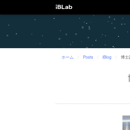
ホーム
/
Posts
/
iBlog
/
博士