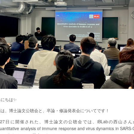
んにちは✨
回は、博士論文公聴会と、卒論・修論発表会についてです！
月27日に開催された、博士論文の公聴会では、iBLabの西山さん
antitative analysis of immune response and virus dynamics in SARS-