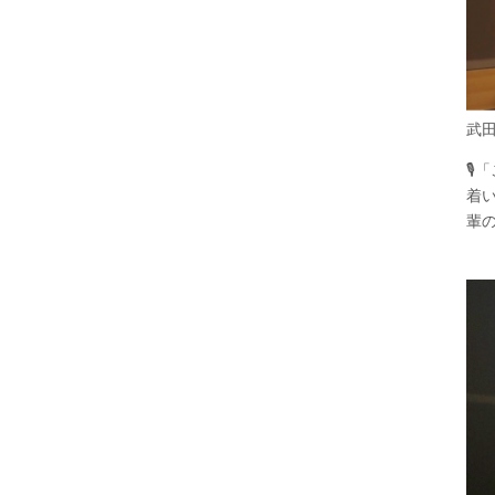
武

着
輩